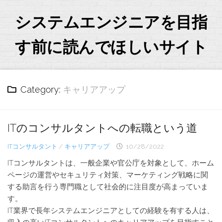
Skip
to
システムエンジニアを目指
content
す前に読んでほしいサイト
Category:
キャリアアップ
ITのコンサルタントへの転職という道
ITコンサルタント
/
キャリアアップ
10/28/2022
ITコンサルタントは、一般企業や官公庁を対象として、ホーム
ページの運営やセキュリティ対策、マーケティング戦略に関
する助言を行う専門職として社会的に注目度が高まっていま
す。
IT業界で長年システムエンジニアとしての経験を有する人は、