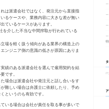
これは派遣会社ではなく、発注元から直接指
ているケースや、業務内容に大きな差が無い
が出ているケースがあります。
社を介した不当な中間搾取が行われている
特
い立場を軽く扱う傾向がある業界の構造上の
くエンジニア側の意識の低さが原因にありま
タ
と実績のある派遣会社を選んで雇用契約を結
必要です。
I
った場合は派遣会社や発注元と話し合いをす
事が難しい場合は弁護士に依頼したり、予め
ア
おくというのも有効です。
れている場合は会社が責任を取る事が多いで