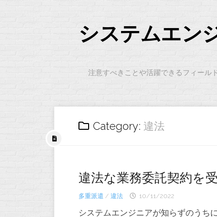
Skip
to
content
システムエン
注意すべきことや活躍できるフィール
Category:
違法
違法な業務委託契約を
多重派遣
/
違法
10/11/2022
システムエンジニアが知らずのうち